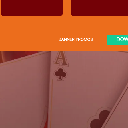
DOW
BANNER PROMOSI :