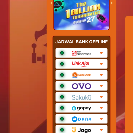
JADWAL BANK OFFLINE