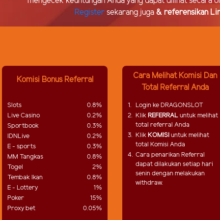
mengecek keuntungan Anda yang dapat dilihat secara o
Register
sekarang juga
& referensikan Li
Cara Melihat Komisi Dan
Komisi Bonus Referral
Total Referral Anda
Slots
0.8%
1.
Login ke DRAGONSLOT
Live Casino
0.2%
2.
Klik
REFERRAL
untuk melihat
total referral Anda
Sportbook
0.3%
3.
Klik
KOMISI
untuk melihat
IDNLive
0.2%
total Komisi Anda
E - sports
0.3%
4.
Cara penarikan Referral
MM Tangkas
0.8%
dapat dilakukan setiap hari
Togel
2%
senin dengan melakukan
Tembak Ikan
0.8%
withdraw.
E - Lottery
1%
Poker
15%
Proxy bet
0.05%