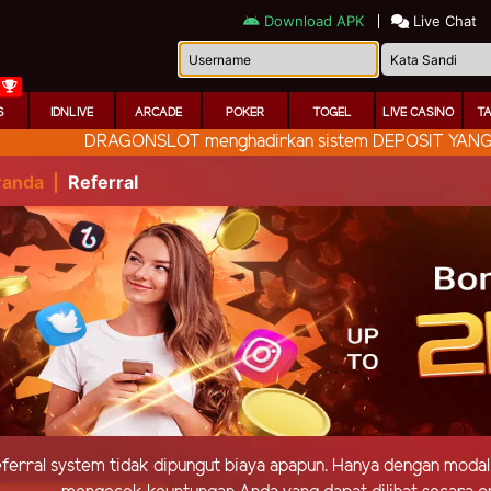
Download APK
Live Chat
O
S
IDNLIVE
ARCADE
POKER
TOGEL
LIVE CASINO
T
SLOT menghadirkan sistem DEPOSIT YANG SEMAKIN MUDAH Denga
randa
Referral
ferral system tidak dipungut biaya apapun. Hanya dengan modal o