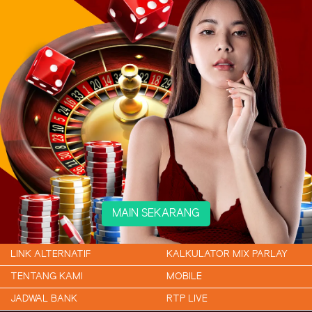
MAIN SEKARANG
LINK ALTERNATIF
KALKULATOR MIX PARLAY
TENTANG KAMI
MOBILE
JADWAL BANK
RTP LIVE