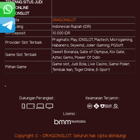
TENTANG SITUS JUDI
SLOT ONLINE
DRAGONSLOT
Website
DRAGONSLOT
Mata Uang
Indonesian Rupiah (IDR)
Min Deposit
10.000 IDR
Pragmatic Play, IDNSLOT, Playtech, Microgaming,
Provider Slot Terbaik
Habanero, Skywind, Joker Gaming, PGSoft
Sweet Bonanza, Gate of Olympus, Koi Gate,
Game Slot Terbaik
Aztec Gems, Power Of Odin
Game slot, Judi Bola, Live Casino, Game Poker,
Pilihan Game
Tembak Ikan, Togel Online, E-Sport
"
Dukungan Perangkat :
Keamanan Terjamin :
Lisensi :
Copyright © - DRAGONSLOT. Seluruh hak cipta dilindungi