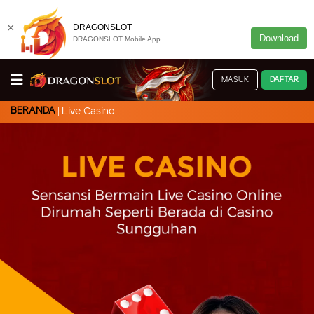
×
DRAGONSLOT
Download
DRAGONSLOT Mobile App
MASUK
DAFTAR
BERANDA
Live Casino